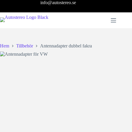
Hoppa
info@autostereo.se
till
innehåll
Hem
Tillbehör
Antennadapter dubbel fakra