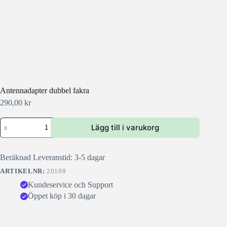
Antennadapter dubbel fakra
290,00
kr
Antennadapter
Lägg till i varukorg
dubbel
fakra
mängd
Beräknad Leveranstid: 3-5 dagar
ARTIKELNR:
20109
Kundeservice och Support
Öppet köp i 30 dagar