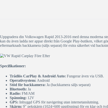
Uppgradera din Volkswagen Rapid 2013-2016 med denna moderna stereo
kan du även ladda ner appar direkt från Google Play-butiken, vilket gö
eftermarknads backkamera (säljs separat) för extra säkerhet vid backni
Specifikationer:
Trådlös CarPlay & Android Auto:
Fungerar även via USB.
Operativsystem:
Android
Stöd för backkamera:
Ja (backkamera säljs separat)
Bluetooth:
Ja
Radio:
FM/AM
Spänning:
12V
GPS:
Inbyggd GPS för navigering utan internetanslutning.
Skärm:
9″ pekskärm (1024×600 upplösning) för en klar och tydl